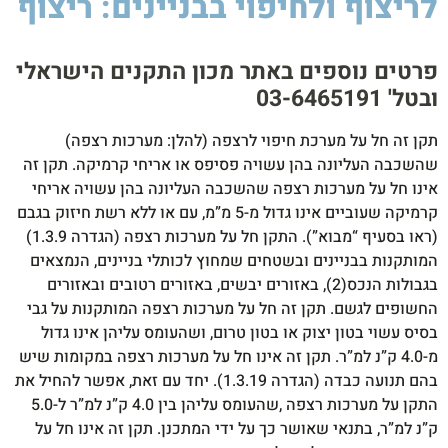
לריצוף ולחיפוי בבניינים: ריצוף
סיקה
לסטיק
850W
פרטים נוספים באתר מכון התקנים הישראלי
ובטל' 03-6465191​
תקן זה חל על מערכת חיפוי לרצפה (להלן: מערכות רצפה)
שהשכבה העליונה בהן עשויה פסיפס או אריחי קרמיקה. תקן זה
אינו חל על מערכות רצפה שהשכבה העליונה בהן עשויה אריחי
קרמיקה שעוביים אינו גדול מ-5 מ”מ, עם או ללא רשת חיזוק בגבם
(ראו בסעיף “מבוא”). התקן חל על מערכות רצפה (הגדרה 1.3.9)
המותקנות בבניינים ובשטחים שמחוץ לכותלי בניינים, הנמצאים
בגבולות הנכס(2), באזורים יבשים, באזורים רטובים ובאזורים
החשופים לגשם. תקן זה חל על מערכות רצפה המותקנות על גבי
בסיס עשוי בטון יצוק או בטון טרום, ושהעומס עליהן אינו גדול
מ-4.0 ק”נ למ”ר. תקן זה אינו חל על מערכות רצפה במקומות שיש
בהם תנועה כבדה (הגדרה 1.3.19). יחד עם זאת, אפשר להחיל את
התקן על מערכות רצפה ,שהעומס עליהן בין 4.0 ק”נ למ”ר ל-5.0
ק”נ למ”ר, בתנאי שאושר כך על ידי המתכנן. תקן זה אינו חל על