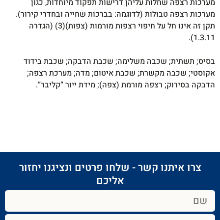
מערכות רצפה שחלות עליהן דרישות תפקוד מיוחדות, כגון
מערכות רצפה טבולות (לדוגמה: בברכות שחייה ובחדרי קירור).
תקן זה אינו חל על חיפוי רצפות מורמות (צפות)(3) (הגדרה
1.3.11).
בסיס; תשתית; שכבה משלימה; שכבת הדבקה; שכבת בידוד
אקוסטי; שכבה מקשרת; שכבת איטום; מדה; מערכת רצפה;
הדבקה בסירוק; רצפה מורמת (צפה); מידת ייור “קליבר”.
צרו איתנו קשר - שלחו פרטים ונציגנו יחזור
אליכם​