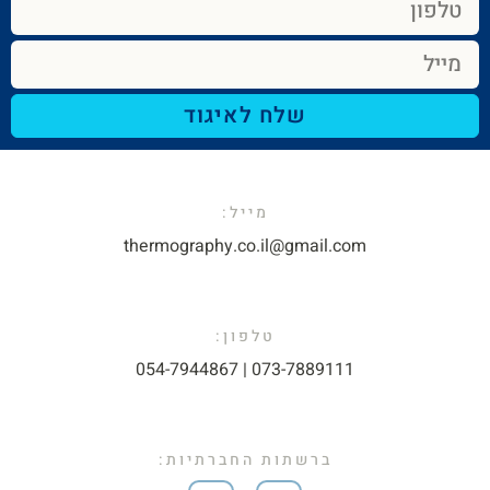
שלח לאיגוד
מייל:​
thermography.co.il@gmail.com​
טלפון:
073-7889111 | 054-7944867​
ברשתות החברתיות: