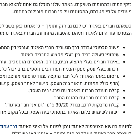
נזקי המים ובתחומים משיקים. באתר שלנו תוכלו גם אתם למצוא מבח
ייעודים על פי מטרתם, המסווגים על פי חברות מובילות בתחום.
כשאתם חברים באיגוד יש לכם גב חזק ותומך – כי אנחנו כאן בשבילכ
הצטרפו עוד היום לאיגוד ותיהנו מהטבות מיוחדות, חברות באיגוד טומנ
יישוב סכסוכי עבודה דרך מגשרים חברי האיגוד ועורכי דין המת
שיתופי פעולה רבים בין בעלי מקצוע החברים באיגוד.
באיגוד חברים בעלי מקצוע רבים, בניהם: מאתרים מוסמכים, עורכ
ורכוש, בעלי עסק מענף הבנייה ועוד רבים נוספים בהם יכול כל 
פרסום באתר האיגוד: לכל חבר מוקצה עמוד פרסומי מעוצב ומסוג
(הדף כולל תמונות, תיאור בית העסק, קישור לאתר העסק, קישו
קבלת תעודת חברות באיגוד עם פרטי בית העסק.
קבלת כרטיס חבר עם תמונת החבר.
קבלת מדבקות לרכב בגודל 30/20 ס”מ: “גם אני חבר באיגוד.”
רשות לשימוש בלוגו האיגוד במסמכי בית העסק ובכל מקום אחר
לפניות בנושא הצטרפות לאיגוד ניתן לפנות אל נציגי האיגוד
דרך עמוד
כשאתה חבר באיגוד יש לך גב חזק ותומך – אנחנו כאן בשבילך!