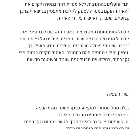
האיגוד פועלים בהתנדבות ללא מטרת רווח במטרה לקדם את
 האיגוד הוקם במטרה לספק לגולש המתעניין בנושא ולצרכן
עיים, שנבדקו ואושרו על ידי האיגוד.
מים ולהתפתחותם המקצועית, כאשר הוא שם לנגד עיניו את
ום של מפרטים טכניים עבור חומרים ייעודים על פי מטרתם
רו כבר שיתופי פעולה מבורכים והחלפת מידע מועיל, כך
ניסיון ומידע נוספים מהם בתמורה. האיגוד מקיים כנסים מדי
זקי המים, בחידושים טכנולוגיים שונים ובשיטות חדשות
ישור הפעלה
 קבלת סמל מסחרי למקצוע כענף משנה בענף הבניה.
– מינוי עדים מומחים החברים באיגוד.
ת השופטת – הכרה באיגוד כגוף מגשר בתחום נזקי המים.
ק מאתרי נזקי מים מוסמכים בלבד.