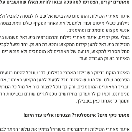
מאתרים יקרים, הצטרפו למהפכה ובואו להיות מאלו שחושבים על
איגוד מאתרי הנזילות והתרמוגרפיה בישראל שם לו למטרה להוביל ולא
נזילות, כשלי איטום ועוד, ולתפעל את האתר המקיף שלנו וזאת במט
אנשי מקצוע מוסמכים ומהימנים.
בעלי עסק יקרים, איגוד מאתרי נזילות ותרמוגרפיה בישראל משמש בי
הנזילות בישראל למען קידום המקצוע והכשרת השוק. יחד נפעל לק
סמל מסחרי למקצוע, מניעה של מאתרים לא מוסמכים ולא מוכשרים מ
האיתור בשוק העבודה ועוד.
האיגוד הוקם בדיוק בשבילנו מאתרי הנזילות, כדי שנוכל להיות רגועים
הפרנסה שלנו. על מנת שהאיגוד יוכל לפעול למען מקצוע האיתור, א
חבריך המאתרים המוסמכים, ורק כך נוכל לצבור כוח אל מול כל הגורמ
מניסיוננו, וכמו כן להתעדכן בחידושים טכנולוגיים שונים ובשיטות ח
ותומך כי אנחנו כאן בשבילך.
מאתר נזקי מים? אינסטלטור
?
הצטרפו אלינו עוד היום
!
איגוד מאתרי הנזילות ותרמוגרפיה בישראל מזמין את גולשי האתר לב