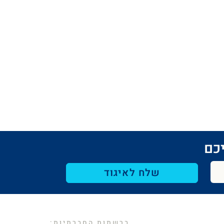
כם​
שלח לאיגוד
ברשתות החברתיות: