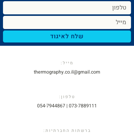
שלח לאיגוד
מייל:​
thermography.co.il@gmail.com​
טלפון:
073-7889111 | 054-7944867​
ברשתות החברתיות: