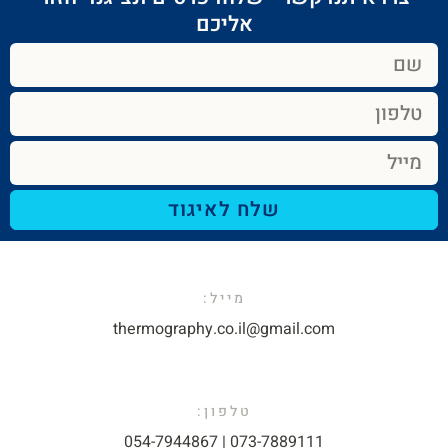
אליכם​
שלח לאיגוד
מייל:​
thermography.co.il@gmail.com​
טלפון:
073-7889111 | 054-7944867​