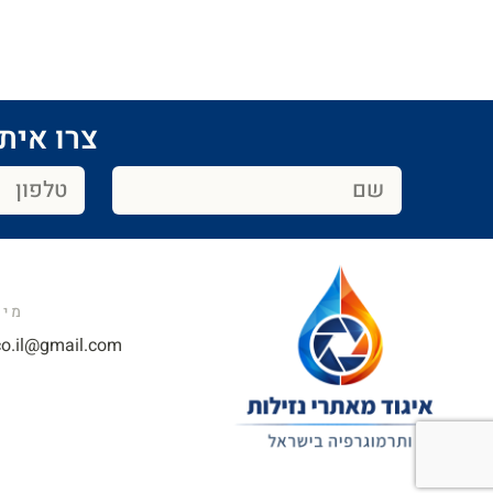
צרו איתנ
מייל
o.il@gmail.com​