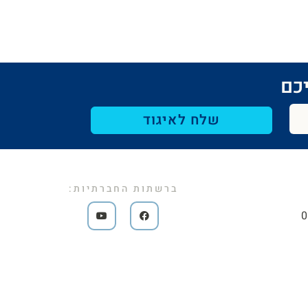
כם​
שלח לאיגוד
ברשתות החברתיות: