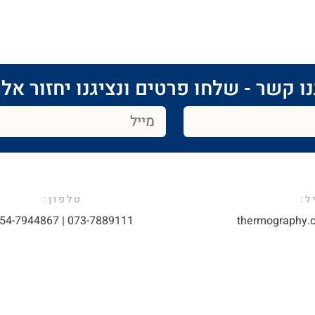
ו קשר - שלחו פרטים ונציגנו יחזור אלי
:​
טלפון:
073-7889111 | 054-7944867​
thermography.c