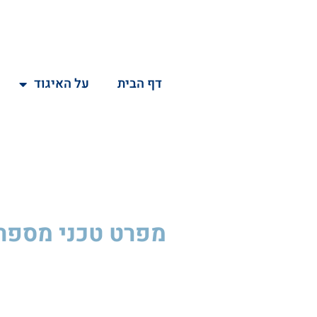
דף הבית
על האיגוד
מפרט טכני
מספר U147