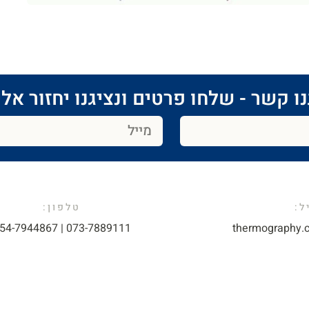
ו קשר - שלחו פרטים ונציגנו יחזור אלי
:​
טלפון:
073-7889111 | 054-7944867​
thermography.c