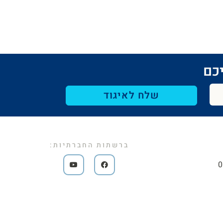
כם​
שלח לאיגוד
ברשתות החברתיות: