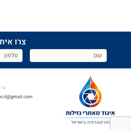
צרו איתנ
מייל
o.il@gmail.com​