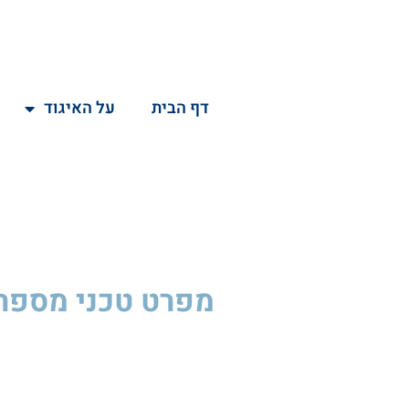
דף הבית
על האיגוד
מפרט טכני
מספר U146