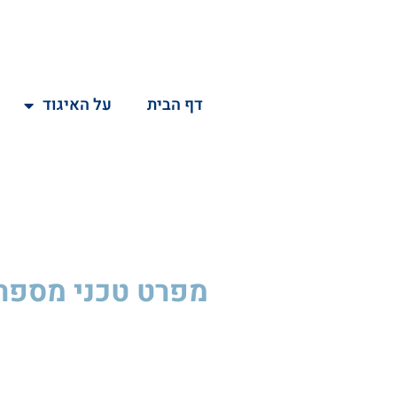
דף הבית
על האיגוד
מפרט טכני
מספר U156