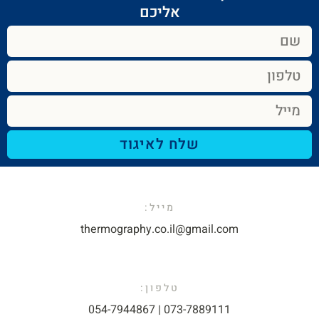
אליכם​
שלח לאיגוד
מייל:​
thermography.co.il@gmail.com​
טלפון:
073-7889111 | 054-7944867​