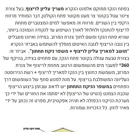
בפתח הנקז ממוקם אלמנט הנקרא
מעריך עליון לריצוף
, בעל צורת
צינור עגול בקוטר צר מעט מקוטר פתח הקולטן, דבר המותיר מרווח
היקפי בין השניים. מרווח זה מאפשר למים המצטברים מתחת
לריצוף להתנקז ולחלחל לאורך השיפוע עד לנקודה הנמוכה ביותר,
שהיא פתח הנקז ומשם לתוך צנרת המרזב. במידה ואיננו מוגבלים
בין גובה הריצוף לגובה האיטום מומלץ להשתמש באביזר הנקרא
“תושב למאריך עליון לריצוף + משפר ניקוז תחתון”.
אביזר זה
בצורת טבעת עגולה בקוטר פתח הנקז, עם פתחים בצידה, בהיקף של
º360
למעבר מים מהשומשום הרטוב מתחת לריצוף אל צנרת
המרזב, משמשת כחוצץ בין הנקז למאריך לריצוף + רשת הנירוסטה
העליונה המשתלבת בריצוף. על מנת למנוע סחף של השומשום דרך
הפתחים
במשפר הניקוז התחתון
יש לדאוג שבזמן ביצוע הריצוף
שכבת הצמנט (הטיט של הריצוף) לא יסתמו את החורים ועל ידי כך
מערכת הניקוז הכפולה לא תהיה אפקטיבית, מפרט זה נכתב על ידי
מאיר לוזון. כל הזכויות שמורות.