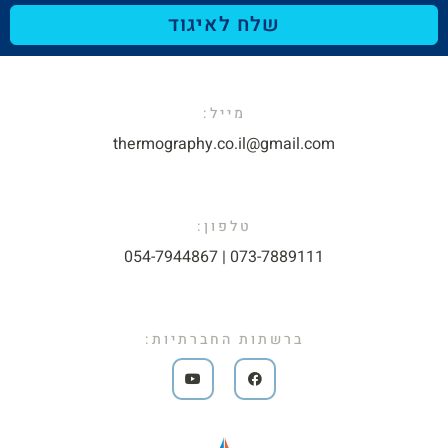
שלח לאיגוד
מייל:​
thermography.co.il@gmail.com​
טלפון:
073-7889111 | 054-7944867​
ברשתות החברתיות: