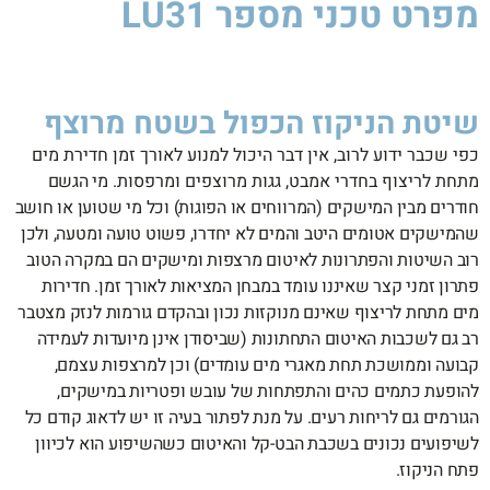
מפרט טכני
מספר LU31
שיטת הניקוז הכפול בשטח מרוצף
כפי שכבר ידוע לרוב, אין דבר היכול למנוע לאורך זמן חדירת מים
מתחת לריצוף בחדרי אמבט, גגות מרוצפים ומרפסות.
מי הגשם
חודרים מבין המישקים (המרווחים או הפוגות) וכל מי שטוען או חושב
שהמישקים אטומים היטב והמים לא יחדרו, פשוט טועה ומטעה, ולכן
רוב השיטות והפתרונות לאיטום מרצפות ומישקים הם במקרה הטוב
פתרון זמני קצר שאיננו עומד במבחן המציאות לאורך זמן. חדירות
מים מתחת לריצוף שאינם מנוקזות נכון ובהקדם גורמות לנזק מצטבר
רב גם לשכבות האיטום התחתונות (שביסודן אינן מיועדות לעמידה
קבועה וממושכת תחת מאגרי מים עומדים) וכן למרצפות עצמם,
להופעת כתמים כהים והתפתחות של עובש ופטריות במישקים,
הגורמים גם לריחות רעים. על מנת לפתור בעיה זו יש לדאוג קודם כל
לשיפועים נכונים בשכבת הבט-קל והאיטום כשהשיפוע הוא לכיוון
פתח הניקוז.