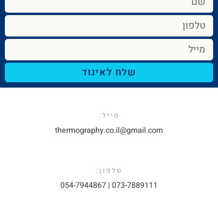
שלח לאיגוד
מייל:​
thermography.co.il@gmail.com​
טלפון:
073-7889111 | 054-7944867​