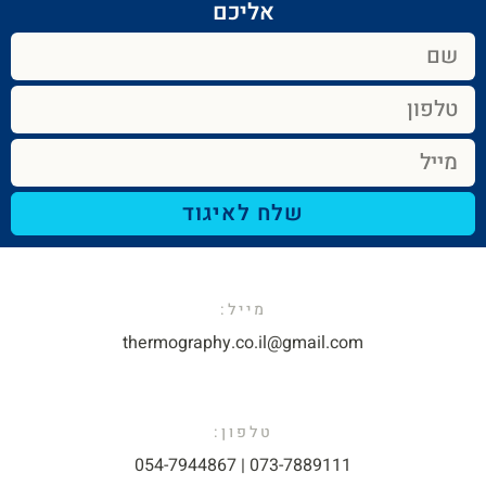
אליכם​
שלח לאיגוד
מייל:​
thermography.co.il@gmail.com​
טלפון:
073-7889111 | 054-7944867​