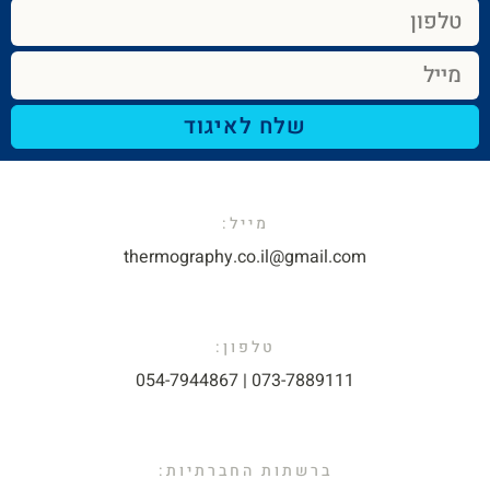
שלח לאיגוד
מייל:​
thermography.co.il@gmail.com​
טלפון:
073-7889111 | 054-7944867​
ברשתות החברתיות: