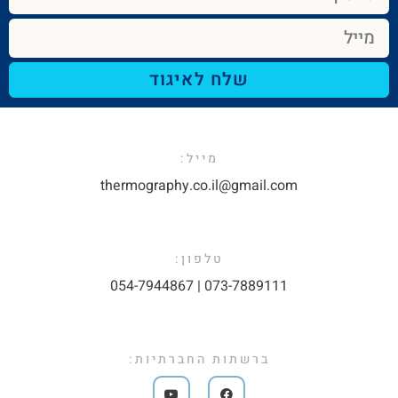
שלח לאיגוד
מייל:​
thermography.co.il@gmail.com​
טלפון:
073-7889111 | 054-7944867​
ברשתות החברתיות: