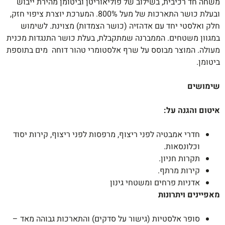
משחה חד רכיבית, בשילוב של פוליאוריטן וביטומן מהירת ייבוש
ובעלת כושר התארכות של מעל 800%. המערכת יוצרת ציפוי חזק,
חלק ואלסטי יחד עם אדהזיה (כושר הצמדות) מצוינת. לשימוש
במגוון משטחים. הממברנה שמתקבלת, בעלת כושר התנגדות מכנית
מעולה. המוצר מבוסס על שרף אלסטומרי טהור דוחה
מים בתוספת
ביטומן.
שימושים
איטום והגנה על
:
חדרי אמבטיה לפני ריצוף, מרפסות לפני ריצוף, קירות יסוד
וכלונסאות.
תקרות חניון.
קירות מרתף.
אדניות פרחים ומשטחי גינון
מאפיינים ויתרונות
סופר אלסטיות (גישור על סדקים) והתארכות גבוהה מאד –