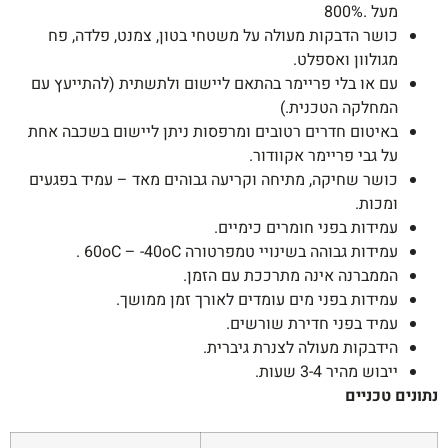
מעל .800%
כושר הדבקות מעולה על משטחי בטון, צמנט, פלדה, פח
מגולוון ואספלט.
עם או בלי פריימר בהתאם ליישום ולתשתית (להתייעץ עם
המחלקה הטכנית.)
באיטום חדרים רטובים ומרפסות ניתן ליישום בשכבה אחת
על גבי פריימר אקוודור.
כושר שחיקה, מתיחה וקריעה גבוהים מאד – עמיד בפגעים
ומכות.
עמידות בפני חומרים כימיים.
עמידות גבוהה בשינויי טמפרטורה 60oC – -40oC .
הממברנה אינה מתרככת עם הזמן.
עמידות בפני מים עומדים לאורך זמן ממושך.
עמיד בפני חדירת שורשים.
הידבקות מעולה לצנרת גיברית.
ייבוש מהיר 3-4 שעות.
נתונים טכניים