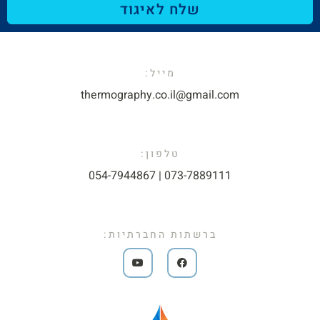
שלח לאיגוד
מייל:​
thermography.co.il@gmail.com​
טלפון:
073-7889111 | 054-7944867​
ברשתות החברתיות: