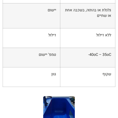
גלגלת או בהתזה, בשכבה אחת
יישום
או שתיים
ללא דילול
דילול
40oC – 35oC-
טמפ’ יישום
שקוף
גוון