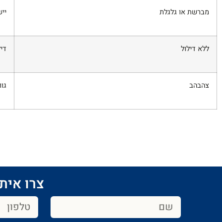
מברשת או גלגלת
ייש
ללא דילול
דיל
צהבהב
גוו
צרו איתנ