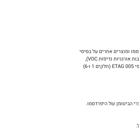
סיקה
לסטיק
850W
מו ומוצרים אחרים על בסיסי
פוליאוריטן. בעל אשפרה מהירה (באותו היום) ואינו רעיל (אפס תרכובות אורגניות נדיפות VOC),
אידיאלי לשימוש באקלים קר או בתנאי לחות נמוכים. מאושר CE על פי 005 ETAG (חלקים 1 ו-6)
רי הביטומן של היפרדסמו.
.