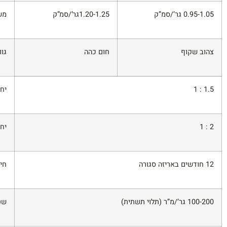
0.95-1.05 גר’/סמ”ק
1.20-1.25
גר’/סמ”ק
מש
צהוב שקוף
חום כהה
גוו
1.5 : 1
יח
2 : 1
יח
12 חודשים באריזה סגורה
חי
100-200 גר’/מ”ר (תלוי תשתית)
שט