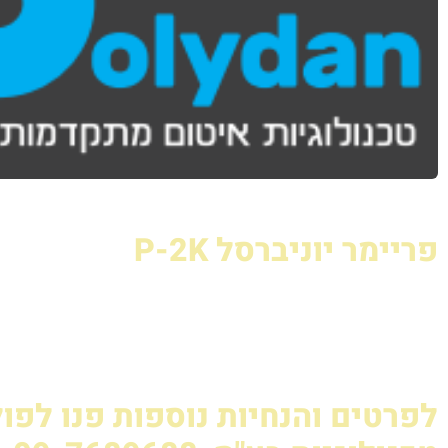
פריימר יוניברסל P-2K
לפרטים והנחיות נוספות פנו לפול