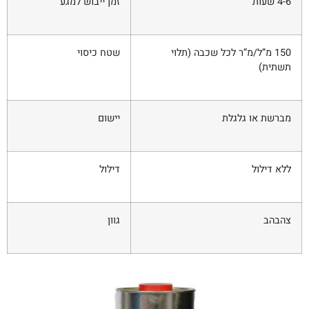
4-6 שעות
זמן ייבוש למגע
150 מ”ל/מ”ר לכל שכבה (תלוי
שטח כיסוי
תשתית)
מברשת או גלגלת
יישום
ללא דילול
דילול
צהבהב
גוון