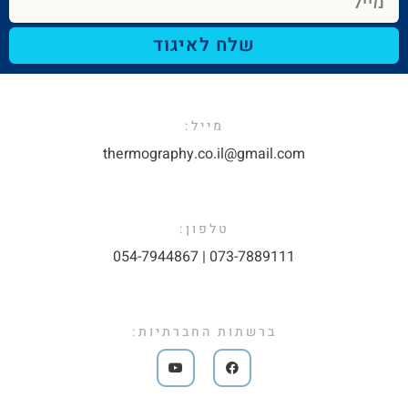
שלח לאיגוד
מייל:​
thermography.co.il@gmail.com​
טלפון:
073-7889111 | 054-7944867​
ברשתות החברתיות: