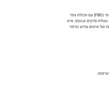
חומר דו-רכיבי מיוחד, הידרו אקטיבי, אלסטי ביותר, על בסיס מינרלי/גומי (FBD) עם תכולת גומי
נטולת סדקים ובנוסף, אינו
ת של איטום גמיש וציפוי
טרסות.