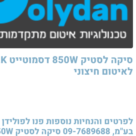
לאיטום חיצוני​
לפרטים והנחיות נוספות פנו לפולידן 
בע"מ, 09-7689688 סיקה לסטיק 850W ​