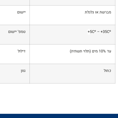
מברשת או גלגלת
יישום
5Cº – +35Cº
+
טמפ’ יישום
עד 10% מים (תלוי תשתית)
דילול
כחול
גוון