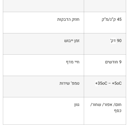
45 ק”ג/מ”ק
חוזק הדבקות
90
דק’
זמן ייבוש
9 חודשים
חיי מדף
35oC – +5oC
+
טמפ’ שירות
חום/ אפור/ שחור/
גוון
כסף