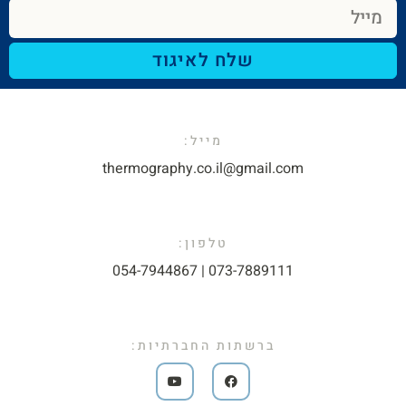
שלח לאיגוד
מייל:​
thermography.co.il@gmail.com​
טלפון:
073-7889111 | 054-7944867​
ברשתות החברתיות: