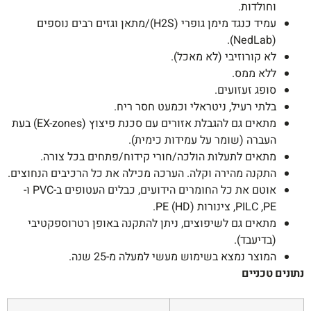
וחולדות.
עמיד כנגד מימן גופרי (H2S)/מתאן וגזים רבים נוספים
(NedLab).
לא קורוזיבי (לא מאכל).
ללא ממס.
סופג זעזועים.
בלתי רעיל, ניטראלי וכמעט חסר ריח.
מתאים גם להגבלת אזורים עם סכנת פיצוץ (EX-zones) בעת
העברה (שומר על עמידות כימית).
מתאים לתעלות הולכה/חורי קידוח/פתחים בכל צורה.
התקנה מהירה וקלה. הערכה מכילה את כל הרכיבים הנחוצים.
אוטם את כל החומרים הידועים, כבלים העטופים ב-PVC ו-
PILC ,PE, צינורות PE (HD).
מתאים גם לשיפוצים, ניתן להתקנה באופן רטרוספקטיבי
(בדיעבד).
המוצר נמצא בשימוש מעשי למעלה מ-25 שנה.
נתונים טכניים