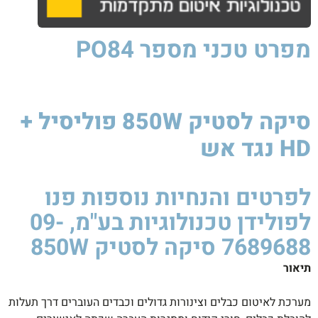
מפרט טכני
מספר PO84
סיקה לסטיק 850W פוליסיל +
HD נגד אש​
סיקה
לסטיק
850W
לפרטים והנחיות נוספות פנו
לפולידן טכנולוגיות בע"מ, 09-
7689688 סיקה לסטיק 850W ​
תיאור
מערכת לאיטום כבלים וצינורות גדולים וכבדים העוברים דרך תעלות