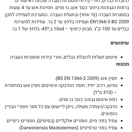
להובלת כבלים, חורי קידוח ומסגרות העברה שכתה לאישורים
ברמות הגבוהות ביותר כנגד אש, גז ומים. חסינות אש עד 4 שעות
במסגרות העברה (צד אחד) ובתעלת העברה. המערכת לעמידה לתקן
2009 EN1366-3 BS ועמידה בלחץ עד 2 בר. עמידות למשיכת
כבלים עד 100 ק”ג. מבחן כיפוף – 10xd ב,45º- בלחץ של 1 בר.
שימושים
איטום תעלות להובלת כבלים, חורי קידוח ומסגרות העברה.
תכונות
חסין אש (BS EN 1366-3 2009).
גמיש, רכיב יחיד, חומר ההדבקה והאיטום חסין אש במחסנית
– (310 מ”ל).
רמת איטום גבוהה כנגד גז ומים.
הדבקה/הצמדה מעולה, ניתן ליישום עם כל סוגי חומרי הבניין
הנפוצים.
עמיד בפני מים, חומרים אלקליים (בסיסים), חומרים כימיים.
עמיד בפני טרמיטים (Darwiniensis Mastotermes)