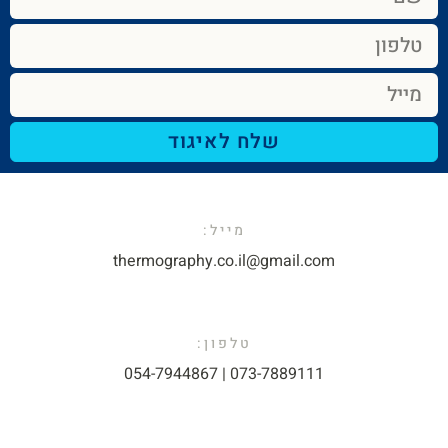
שלח לאיגוד
מייל:​
thermography.co.il@gmail.com​
טלפון:
073-7889111 | 054-7944867​