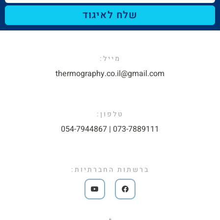
שלח לאיגוד
מייל:​
thermography.co.il@gmail.com​
טלפון:
073-7889111 | 054-7944867​
ברשתות החברתיות: