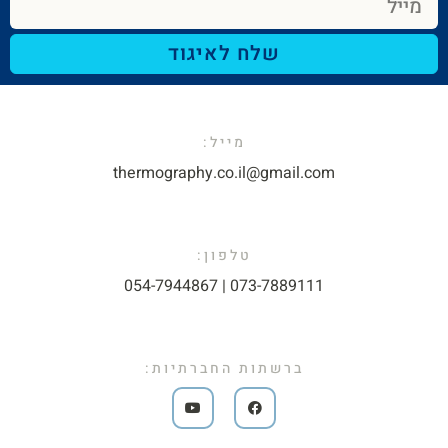
שלח לאיגוד
מייל:​
thermography.co.il@gmail.com​
טלפון:
073-7889111 | 054-7944867​
ברשתות החברתיות: