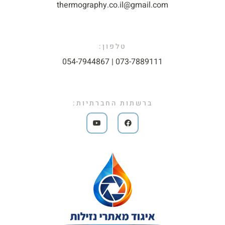
thermography.co.il@gmail.com​
טלפון:
073-7889111 | 054-7944867​
ברשתות החברתיות: