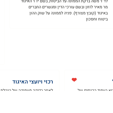
לד”ר משה ברקת הממונה על הביטוח, בשם יו”ר האיגוד
מר מאיר לוזון ובשם עורכי הדין ומגשרים החברים
באיגוד (קובץ מצורף). פניה לממונה על שוק ההון
ביטוח וחסכון
רכזי ויועצי האיגוד
וא בעמוד הכנסים של
לאחר בדיקה מעמיקה של הנהלת האי
רה לצרפם לאיגוד.
רכזי האיגוד מחולקים לפי אזורים
מנת שנוכל לצרף
מקומי הצייצג את איגוד מאתרי נז
. מאתר נזקי מים
ומול מאתרים מוסמכים המעונייני