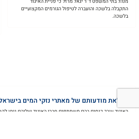
מנהל בתי המשפט ד”ר יגאל מרזל כי פניית האיגוד
התקבלה בלשכה והועברה לטיפול הגורמים המקצועיים
בלשכה.
העלאת מודעותם של מאתרי נזקי המים בישראל
האיגוד עורך כנסים בהם משתתפים חברי האיגוד ועליהם ניתן לקר
האיגוד באתר האיגוד. האיגוד יוצר קשר עם מאתרים מוסמכים במט
כמו כן, האיגוד מפרסם ברחבי האינטרנט וברשתות החברתיות על 
מאתרים מובחרים לעמוד יחד איתנו לפעילות והשגת מטרות האיגוד