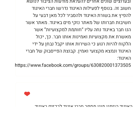
ובערוצים שונים אחרים להעלאת מודעות הציבור לנושא
חשוב זה. בנוסף לפעילות האיגוד נדרשו חברי האיגוד
להפיץ את בשורת האיגוד ולהסביר לכל מאן דבעי על
חשיבות חברותו של מאתר נזקי מים באיגוד. מאתר אשר
הנו חבר באיגוד נחה עליו “חותמת למקצועיות” אשר
מאשרת את מקצועיות ואמינות אותו חבר. כך, יכול
הלקוח להיות רגוע כי השירות אותו יקבל נבחן על ידי
האיגוד ונמצא מקצועי ואמין. קבוצת הפייסבוק של חברי
האיגוד:
https://www.facebook.com/groups/630820001373505
גוד הוזמנו מונו מספר חברי איגוד לרכזים באיגוד.
 בארץ. תפקידם של רכזי האיגוד הוא להיות שופר
ילות ותרמוגרפיה בישראל נאמנה מול חברי האיגוד
ם להצטרף לשורות האיגוד.בפגישת האיגוד נכחו יו”ר