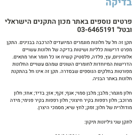
בדיקה
סיקה
לסטיק
850W
פרטים נוספים באתר מכון התקנים הישראלי
ובטל' 03-6465191​
תקן זה חל על חלונות מוגמרים המיועדים להרכבה בבנינים. התקן
מפרט דרישות כלליות ושיטות בדיקה של חלונות עשויים
אלומיניום, עץ, פלדה, פלסטיק קשיח או כל חומר אחר מתאים.
הדרישות המיוחדות לחומרים השונים שמהם עשויים החלונות
מפורטות בחלקים הנוספים שבסדרה. תקן זה אינו חל בהתקנת
חלונות באתר הבניה.
חלון מוגמר; מלבן; מלבן סמוי; אגף; זקף; אזן; בדיד; אחז; חלון
מרוכב; חלון רפפות בקיר חיצוני; חלון רפפות בקיר פנימי; מידה
מודולרית של חלון; זמק; לחץ שיא; מסמכי היצרן.
לתקן שני גיליונות תיקון: