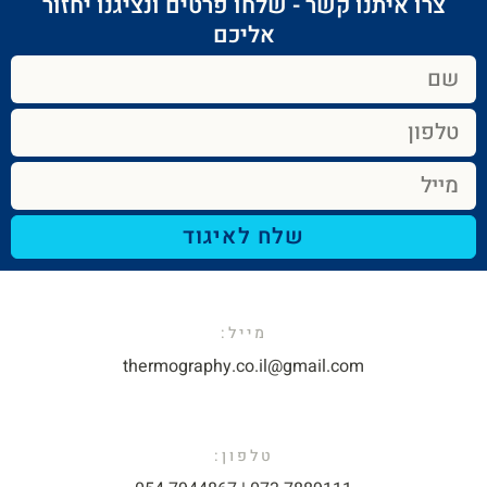
צרו איתנו קשר - שלחו פרטים ונציגנו יחזור
אליכם​
שלח לאיגוד
מייל:​
thermography.co.il@gmail.com​
טלפון: