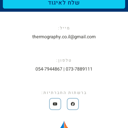
שלח לאיגוד
מייל:​
thermography.co.il@gmail.com​
טלפון:
073-7889111 | 054-7944867​
ברשתות החברתיות: