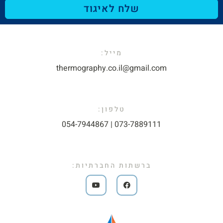
שלח לאיגוד
מייל:​
thermography.co.il@gmail.com​
טלפון:
073-7889111 | 054-7944867​
ברשתות החברתיות: