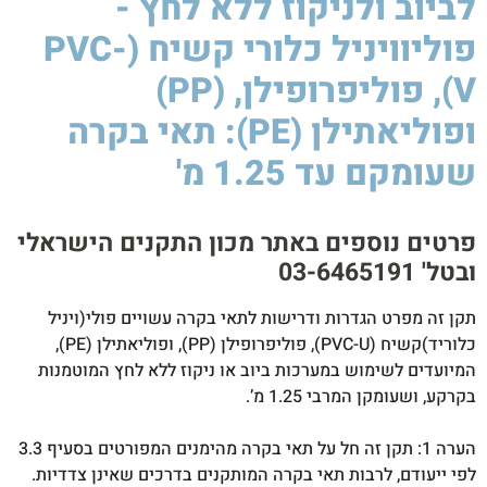
לביוב ולניקוז ללא לחץ -
פוליוויניל כלורי קשיח (PVC-
V), פוליפרופילן, (PP)
ופוליאתילן (PE): תאי בקרה
שעומקם עד 1.25 מ'
סיקה
לסטיק
850W
פרטים נוספים באתר מכון התקנים הישראלי
ובטל' 03-6465191​
תקן זה מפרט הגדרות ודרישות לתאי בקרה עשויים פולי(ויניל
כלוריד)קשיח (PVC-U), פוליפרופילן (PP), ופוליאתילן (PE),
המיועדים לשימוש במערכות ביוב או ניקוז ללא לחץ המוטמנות
בקרקע, ושעומקן המרבי 1.25 מ’.
הערה 1: תקן זה חל על תאי בקרה מהימנים המפורטים בסעיף 3.3
לפי ייעודם, לרבות תאי בקרה המותקנים בדרכים שאינן צדדיות.