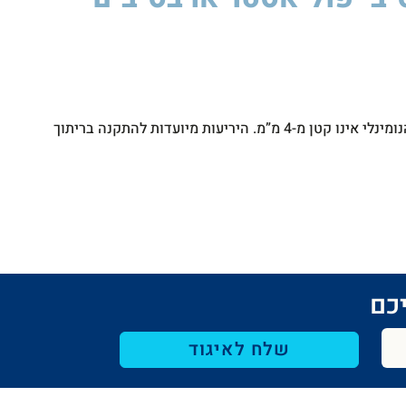
סיקה
לסטיק
850W
תקן זה חל על יריעות מוכנות מראש העשויות ביטומן משופר בפולימרים ומזוינות בסיבי פוליאסטר או בסיבים אחרים לא ארוגים, שעוביין הנומינלי אינו קטן מ-4 מ”מ. היריעות מיועדות להתקנה בריתוך
כם​
שלח לאיגוד