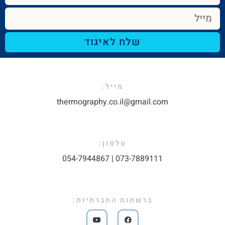
שלח לאיגוד
מייל:​
thermography.co.il@gmail.com​
טלפון:
073-7889111 | 054-7944867​
ברשתות החברתיות: