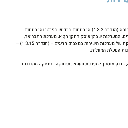
סיקה
לסטיק
850W
תקן זה חל על תחזוקה מתוכננת (הגדרה 1.3.13) של מערכות שירות (הגדרה 1.3.1) וחלקיהן בבנייני מגורים, (הגדרה 1.3.2) ובסביבתם הקרובה (הגדרה 1.3.3) הן בתחום הרכוש הפרטי והן בתחום
ניין מגורים. המערכות שבהן עוסק התקן הן: א. מערכת התברואה,
לרבות הסקה מרכזית; ב. מערכת החשמל; ג. מערכת מיזוג אוויר והאוורור; ד. המעליות; ה. המערכות לבטיחות אש. אין תקן זה חל על: -תחזוקה של מערכות השירות במצבים חריגים – (הגדרה 1.3.15) –
חה; בודק מוסמך למערכת חשמל; תחזוקה; תחזוקה מתוכננת;