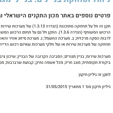
פרטים נוספים באתר מכון התקנים הישראלי ובטל' 65191​
הרכוש המשותף (הגדרה 1.3.6). התקן חל גם
תחזוקה של מערכות שירות או של חלקי מערכות שאינם רכוש הדיירים, כגון: מערכת החשמל עד 
מערכות שירות; בניין מגורים; הסביבה הקרובה של הבניין; שיכון צ
ביקורת תקופתית; מצב חריג; מכל אשפה נתיק; קבועת שרברבות; מס
לתקן זה גיליון תיקון:
גיליון תיקון מס’ 1 מתאריך 31/05/2015