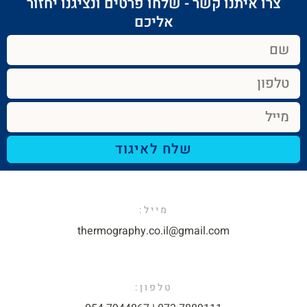
צרו איתנו קשר - שלחו פרטים ונציגנו יחזור
אליכם​
שלח לאיגוד
מייל:​
thermography.co.il@gmail.com​
טלפון: