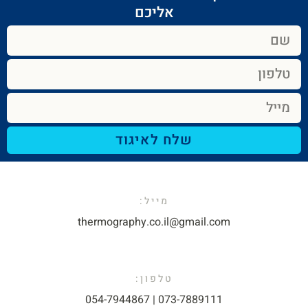
אליכם​
שלח לאיגוד
מייל:​
thermography.co.il@gmail.com​
טלפון:
073-7889111 | 054-7944867​