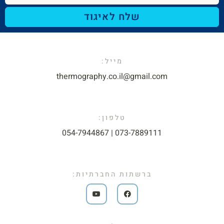
שלח לאיגוד
מייל:​
thermography.co.il@gmail.com​
טלפון:
073-7889111 | 054-7944867​
ברשתות החברתיות: