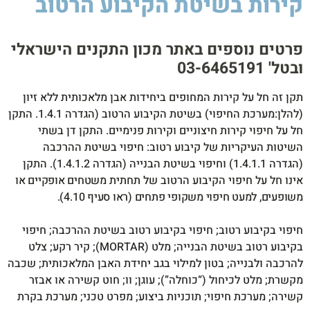
קירות בשיטת הקיבוע הרטוב
סיקה
לסטיק
850W
פרטים נוספים באתר מכון התקנים הישראלי
ובטל' 03-6465191​
תקן זה חל על קירות המחופים ביחידות אבן מלאכותית ללא זיון
(להלן:מערכת החיפוי) בשיטת הקיבוע הרטוב (הגדרה 1.4.1. התקן
חל על חיפוי קירות חיצוניים וקירות פנימיים. התקן דן בשתי
השיטות העיקריות של קיבוע רטוב: חיפוי בשיטת ההרכבה
(הגדרה 1.4.1.1) וחיפוי בשיטת הבנייה (הגדרה 1.4.1.2). התקן
אינו חל על חיפוי הקיבוע הרטוב של תחתית
משטחים אופקיים או
משופעים, למעט חיפוי משקופי פתחים (ראו סעיף 4.10).
חיפוי בקיבוע רטוב; חיפוי בקיבוע רטוב בשיטת ההרכבה; חיפוי
בקיבוע רטוב בשיטת הבנייה; מלט (MORTAR); קיר רקע; צלט
להרכבה ולבנייה; בטון למילוי בגב יחידת האבן המלאכותית; שכבה
מקשרת; מלט לכיחול (“כוחלה”); עוגן; וו; חוט קשירה או אבזר
קשירה; מערכת חיפוי; תוכניות ביצוע; מפרט טכני; מערכת בקרת