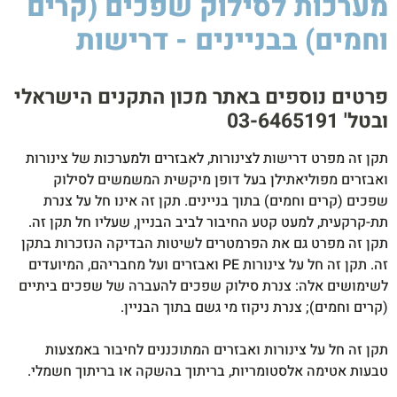
מערכות לסילוק שפכים (קרים
וחמים) בבניינים - דרישות
סיקה
לסטיק
850W
פרטים נוספים באתר מכון התקנים הישראלי
ובטל' 03-6465191​
תקן זה מפרט דרישות לצינורות, לאבזרים ולמערכות של צינורות
ואבזרים מפוליאתילן בעל דופן מיקשית המשמשים לסילוק
שפכים (קרים וחמים) בתוך בניינים. תקן זה אינו חל על צנרת
תת-קרקעית, למעט קטע החיבור לביב הבניין, שעליו חל תקן זה.
תקן זה מפרט גם את הפרמטרים לשיטות הבדיקה הנזכרות בתקן
זה. תקן זה חל על צינורות PE ואבזרים ועל מחבריהם, המיועדים
לשימושים אלה: צנרת סילוק שפכים להעברה של שפכים ביתיים
(קרים וחמים); צנרת ניקוז מי גשם בתוך הבניין.
תקן זה חל על צינורות ואבזרים המתוכננים לחיבור באמצעות
טבעות אטימה אלסטומריות, בריתוך בהשקה או בריתוך חשמלי.