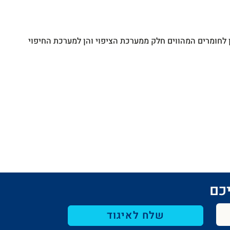
סיקה
לסטיק
850W
ן לחומרים המהווים חלק ממערכת הציפוי והן למערכת החיפוי
כם​
שלח לאיגוד