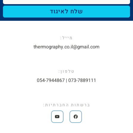
שלח לאיגוד
מייל:​
thermography.co.il@gmail.com​
טלפון:
073-7889111 | 054-7944867​
ברשתות החברתיות: